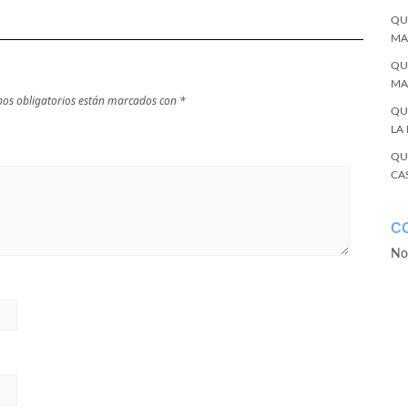
QU
MA
QU
MA
os obligatorios están marcados con
*
QU
LA
QU
CA
C
No