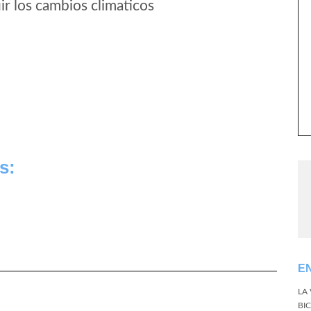
r los cambios climaticos
s:
E
LA
BI