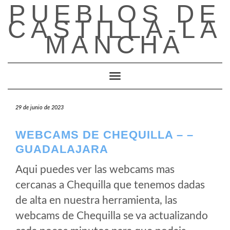
PUEBLOS DE
Saltar
al
CASTILLA-LA
contenido
MANCHA
Cambiar modo de navegación
29 de junio de 2023
WEBCAMS DE CHEQUILLA – –
GUADALAJARA
Aqui puedes ver las webcams mas
cercanas a Chequilla que tenemos dadas
de alta en nuestra herramienta, las
webcams de Chequilla se va actualizando