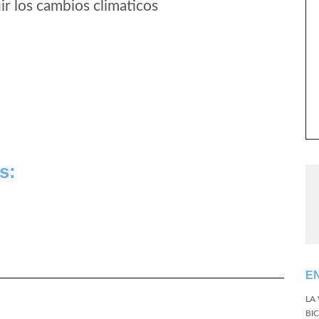
r los cambios climaticos
s:
E
LA
BI