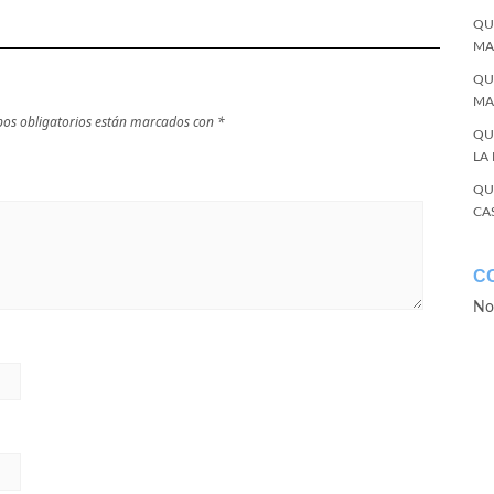
QU
MA
QU
MA
os obligatorios están marcados con
*
QU
LA
QU
CA
C
No