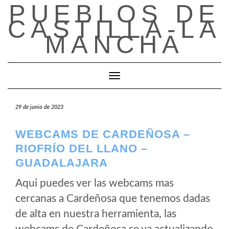
PUEBLOS DE
Saltar
al
CASTILLA-LA
contenido
MANCHA
Cambiar modo de navegación
29 de junio de 2023
WEBCAMS DE CARDEÑOSA –
RIOFRÍO DEL LLANO –
GUADALAJARA
Aqui puedes ver las webcams mas
cercanas a Cardeñosa que tenemos dadas
de alta en nuestra herramienta, las