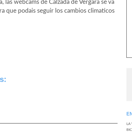
a, las webcams de Calzada de Vergara se va
a que podais seguir los cambios climaticos
s:
E
LA
BI