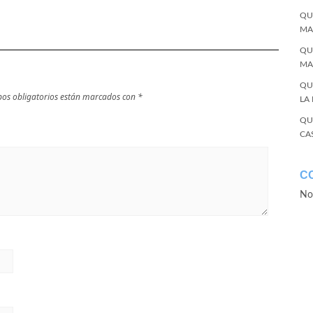
QU
MA
QU
MA
QU
os obligatorios están marcados con
*
LA
QU
CA
C
No