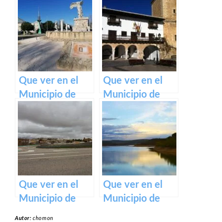
Villanueva de
Villanueva de
Alcardete en
Alcorón en
Castilla La
Castilla La
Mancha
Mancha
Que ver en el
Que ver en el
Municipio de
Municipio de
Villanueva de la
Tarazona de la
Torre en Castilla
Mancha en
La Mancha
Castilla La
Mancha
Que ver en el
Que ver en el
Municipio de
Municipio de
Pozorrubielos de
Huérmeces del
Autor:
chomon