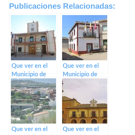
Publicaciones Relacionadas:
Que ver en el
Que ver en el
Municipio de
Municipio de
Mohedas de la
Retamoso de la
Jara en Castilla
Jara en Castilla
La Mancha
La Mancha
Que ver en el
Que ver en el