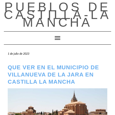
PUEBLOS DE
Saltar
al
CASTILLA-LA
contenido
MANCHA
Cambiar modo de navegación
1 de julio de 2023
QUE VER EN EL MUNICIPIO DE
VILLANUEVA DE LA JARA EN
CASTILLA LA MANCHA