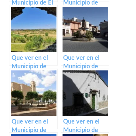
Municipio de El
Municipio de
Campillo de la
Alcaudete de la
Jara en Castilla
Jara en Castilla
La Mancha
La Mancha
Que ver en el
Que ver en el
Municipio de
Municipio de
Villanueva de
Villanueva de la
Guadamejud en
Fuente en
Castilla La
Castilla La
Mancha
Mancha
Que ver en el
Que ver en el
Municipio de
Municipio de