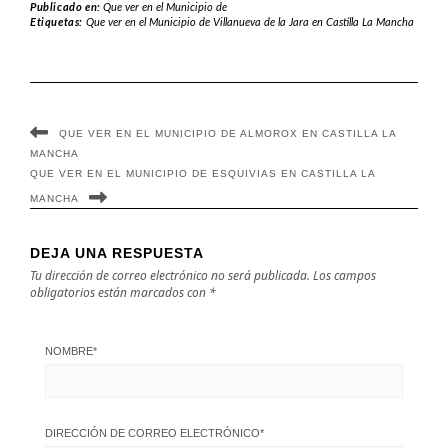
la Mancha en
Cerro en Castilla
Publicado en:
Que ver en el Municipio de
Etiquetas:
Que ver en el Municipio de Villanueva de la Jara en Castilla La Mancha
Castilla La
La Mancha
Mancha
QUE VER EN EL MUNICIPIO DE ALMOROX EN CASTILLA LA
MANCHA
QUE VER EN EL MUNICIPIO DE ESQUIVIAS EN CASTILLA LA
MANCHA
DEJA UNA RESPUESTA
Tu dirección de correo electrónico no será publicada.
Los campos
obligatorios están marcados con
*
NOMBRE
*
DIRECCIÓN DE CORREO ELECTRÓNICO
*