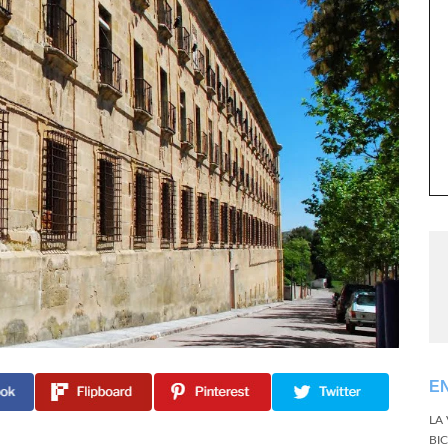
E
LA
BI