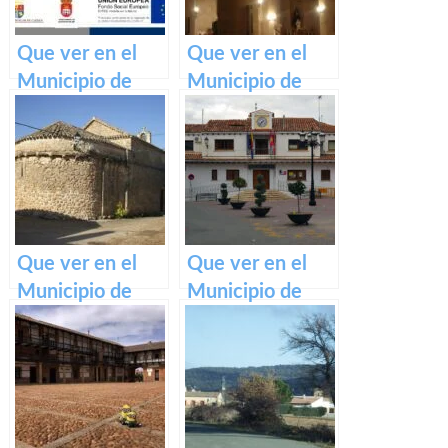
Que ver en el
Que ver en el
Municipio de
Municipio de
Quintanar del
Alcázar del Rey
Rey en Castilla
en Castilla La
La Mancha
Mancha
Que ver en el
Que ver en el
Municipio de
Municipio de
San Andrés del
Villalba del Rey
Rey en Castilla
en Castilla La
La Mancha
Mancha