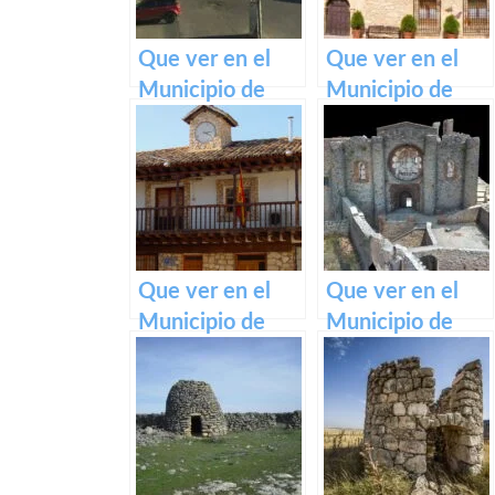
Que ver en el
Que ver en el
Municipio de
Municipio de
Olías del Rey en
Chillarón del Rey
Castilla La
en Castilla La
Mancha
Mancha
Que ver en el
Que ver en el
Municipio de
Municipio de
Olmeda del Rey
Aldea del Rey en
en Castilla La
Castilla La
Mancha
Mancha