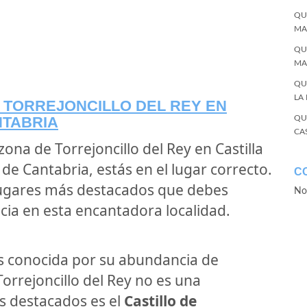
QU
MA
QU
MA
QU
LA
E TORREJONCILLO DEL REY EN
NTABRIA
QU
CA
zona de Torrejoncillo del Rey en Castilla
e Cantabria, estás en el lugar correcto.
C
s lugares más destacados que debes
No
ncia en esta encantadora localidad.
es conocida por su abundancia de
 Torrejoncillo del Rey no es una
s destacados es el
Castillo de