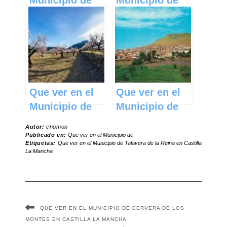
Enguídanos en
Escalona en
Castilla La
Castilla La
Mancha
Mancha
Que ver en el
Que ver en el
Municipio de
Municipio de
Almendros en
Fuente el
Autor:
chomon
Castilla La
Fresno en
Publicado en:
Que ver en el Municipio de
Etiquetas:
Que ver en el Municipio de Talavera de la Reina en Castilla
Mancha
Castilla La
La Mancha
Mancha
QUE VER EN EL MUNICIPIO DE CERVERA DE LOS
MONTES EN CASTILLA LA MANCHA