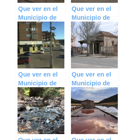
Que ver en el
Que ver en el
Municipio de
Municipio de
Tarazona de la
Pozorrubielos
Mancha en
de la Mancha
Castilla La
en Castilla La
Mancha
Mancha
Que ver en el
Que ver en el
Municipio de
Municipio de
Olías del Rey
Fontanar en
en Castilla La
Castilla La
Mancha
Mancha
Que ver en el
Que ver en el