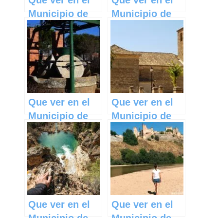
Municipio de
Municipio de
Valdemanco
Saelices de la
del Esteras en
Sal en Castilla
Castilla La
La Mancha
Mancha
Que ver en el
Que ver en el
Municipio de
Municipio de
Motilla del
Barchín del
Palancar en
Hoyo en
Castilla La
Castilla La
Mancha
Mancha
Que ver en el
Que ver en el
Municipio de
Municipio de