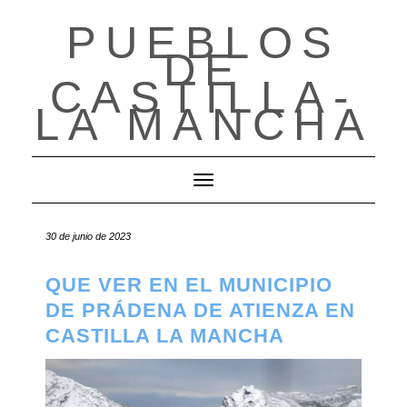
PUEBLOS
Saltar
al
DE
contenido
CASTILLA-
LA MANCHA
Cambiar modo de navegación
30 de junio de 2023
QUE VER EN EL MUNICIPIO
DE PRÁDENA DE ATIENZA EN
CASTILLA LA MANCHA