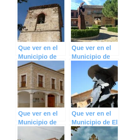
Castilla La
Mohernando en
Mancha
Castilla La
Mancha
Que ver en el
Que ver en el
Municipio de
Municipio de
Beamud en
Nambroca en
Castilla La
Castilla La
Mancha
Mancha
Que ver en el
Que ver en el
Municipio de
Municipio de El
Mahora en
Toboso en
Castilla La
Castilla La