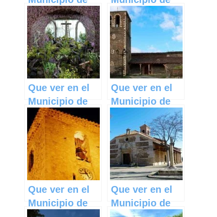
Aldeanueva de
Milmarcos en
Guadalajara en
Castilla La
Castilla La
Mancha
Mancha
Que ver en el
Que ver en el
Municipio de
Municipio de
Piedrabuena en
Campillo de
Castilla La
Ranas en
Mancha
Castilla La
Mancha
Que ver en el
Que ver en el
Municipio de
Municipio de
Aliaguilla en
Robledillo de