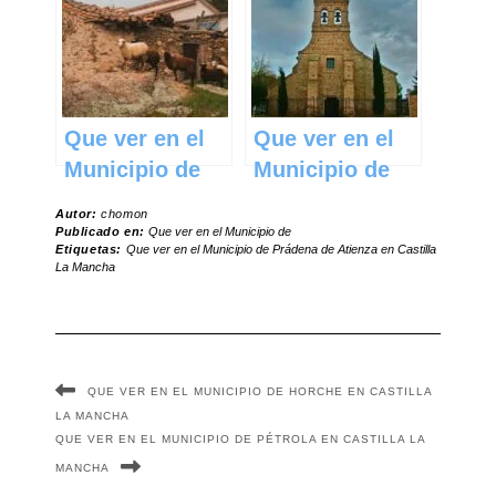
Mancha
Mancha
Que ver en el
Que ver en el
Municipio de
Municipio de
Cincovillas en
Torralba de
Autor:
chomon
Castilla La
Calatrava en
Publicado en:
Que ver en el Municipio de
Etiquetas:
Que ver en el Municipio de Prádena de Atienza en Castilla
Mancha
Castilla La
La Mancha
Mancha
QUE VER EN EL MUNICIPIO DE HORCHE EN CASTILLA
LA MANCHA
QUE VER EN EL MUNICIPIO DE PÉTROLA EN CASTILLA LA
MANCHA