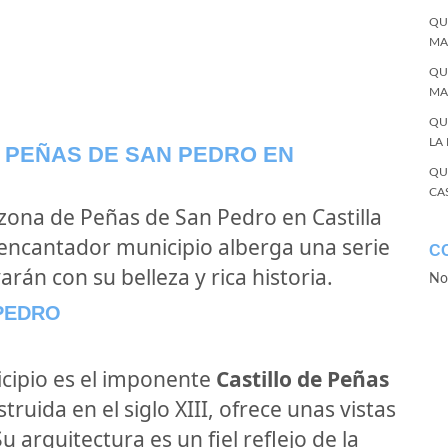
QU
MA
QU
MA
QU
LA
E PEÑAS DE SAN PEDRO EN
QU
CA
a zona de Peñas de San Pedro en Castilla
 encantador municipio alberga una serie
C
arán con su belleza y rica historia.
No
 PEDRO
nicipio es el imponente
Castillo de Peñas
struida en el siglo XIII, ofrece unas vistas
 arquitectura es un fiel reflejo de la