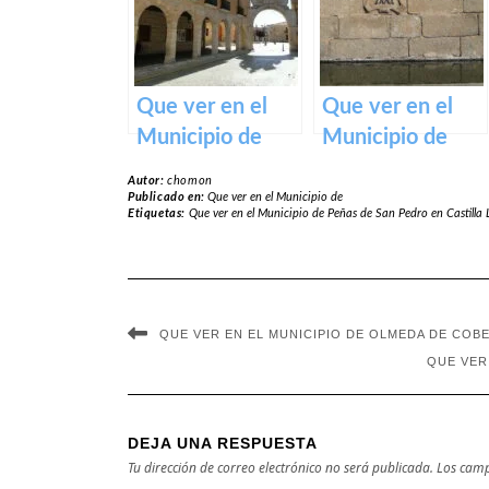
Mancha
Que ver en el
Que ver en el
Municipio de
Municipio de
San Clemente en
Hinojosa de San
Autor:
chomon
Castilla La
Vicente en
Publicado en:
Que ver en el Municipio de
Etiquetas:
Que ver en el Municipio de Peñas de San Pedro en Castill
Mancha
Castilla La
Mancha
QUE VER EN EL MUNICIPIO DE OLMEDA DE COBE
QUE VER
DEJA UNA RESPUESTA
Tu dirección de correo electrónico no será publicada.
Los camp