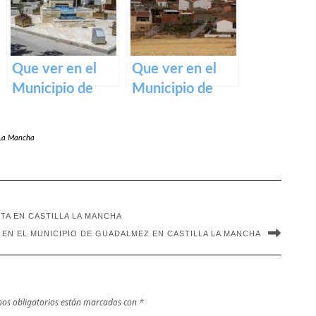
Mancha
Que ver en el
Que ver en el
Municipio de
Municipio de
Arenales de San
Villanueva de
Gregorio en
San Carlos en
a La Mancha
Castilla La
Castilla La
Mancha
Mancha
TA EN CASTILLA LA MANCHA
 EN EL MUNICIPIO DE GUADALMEZ EN CASTILLA LA MANCHA
os obligatorios están marcados con
*