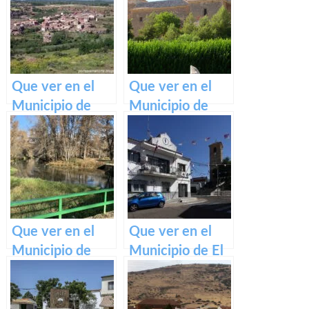
Que ver en el
Que ver en el
Municipio de
Municipio de
Alcolea de las
Fuente de Pedro
Peñas en Castilla
Naharro en
La Mancha
Castilla La
Mancha
Que ver en el
Que ver en el
Municipio de
Municipio de El
San Andrés del
Viso de San Juan
Congosto en
en Castilla La
Castilla La
Mancha