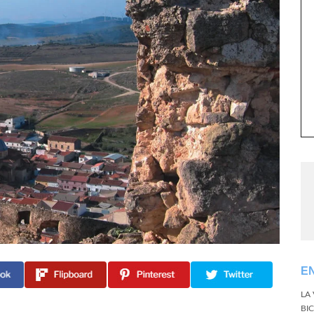
E
LA
BI