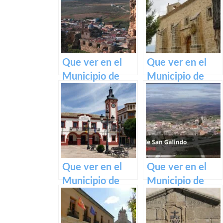
Que ver en el
Que ver en el
Municipio de
Municipio de
San Pedro en
San Pedro
Castilla La
Palmiches en
Mancha
Castilla La
Mancha
Que ver en el
Que ver en el
Municipio de
Municipio de
Pedro Muñoz en
Casas de San
Castilla La
Galindo en
Mancha
Castilla La