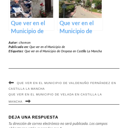
Mancha
Que ver en el
Que ver en el
Municipio de
Municipio de
Alcañizo en
Sartajada en
Autor:
chomon
Castilla La
Castilla La
Publicado en:
Que ver en el Municipio de
Etiquetas:
Que ver en el Municipio de Oropesa en Castilla La Mancha
Mancha
Mancha
QUE VER EN EL MUNICIPIO DE VALDENUÑO FERNÁNDEZ EN
CASTILLA LA MANCHA
QUE VER EN EL MUNICIPIO DE VELADA EN CASTILLA LA
MANCHA
DEJA UNA RESPUESTA
Tu dirección de correo electrónico no será publicada.
Los campos