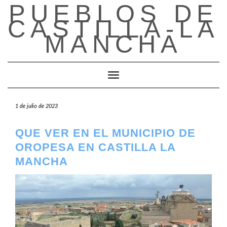
PUEBLOS DE
Saltar
al
CASTILLA-LA
contenido
MANCHA
Cambiar modo de navegación
1 de julio de 2023
QUE VER EN EL MUNICIPIO DE
OROPESA EN CASTILLA LA
MANCHA