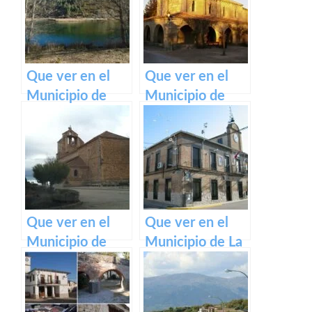
Castilla La
Castilla La
Mancha
Mancha
Que ver en el
Que ver en el
Municipio de
Municipio de
Laguna del
Fuencemillán en
Marquesado en
Castilla La
Castilla La
Mancha
Mancha
Que ver en el
Que ver en el
Municipio de
Municipio de La
Villaseca de
Mata en Castilla
Uceda en
La Mancha
Castilla La