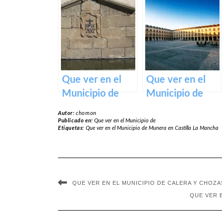
Torre de Juan
Mocejón en
Abad en Castilla
Castilla La
La Mancha
Mancha
Que ver en el
Que ver en el
Municipio de
Municipio de
Hinojosa de San
Ocaña en
Autor:
chomon
Vicente en
Castilla La
Publicado en:
Que ver en el Municipio de
Etiquetas:
Que ver en el Municipio de Munera en Castilla La Mancha
Castilla La
Mancha
Mancha
QUE VER EN EL MUNICIPIO DE CALERA Y CHOZA
QUE VER 