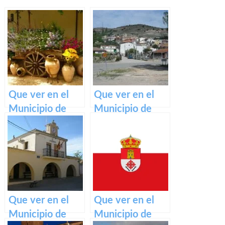
Que ver en el
Que ver en el
Municipio de
Municipio de
Tinajas en
Loranca de
Castilla La
Tajuña en
Mancha
Castilla La
Mancha
Que ver en el
Que ver en el
Municipio de
Municipio de