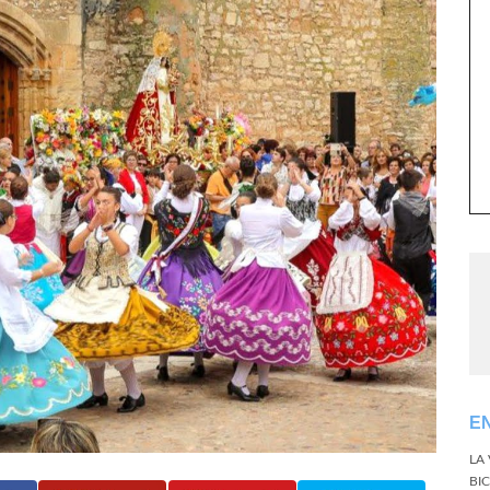
E
LA
BI