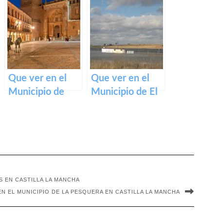
Castillejo de
Abenójar en
Iniesta en
Castilla La
Castilla La
Mancha
Mancha
Que ver en el
Que ver en el
Municipio de
Municipio de El
Villanueva de los
Pedernoso en
Infantes en
Castilla La
Castilla La
Mancha
Mancha
S EN CASTILLA LA MANCHA
EN EL MUNICIPIO DE LA PESQUERA EN CASTILLA LA MANCHA