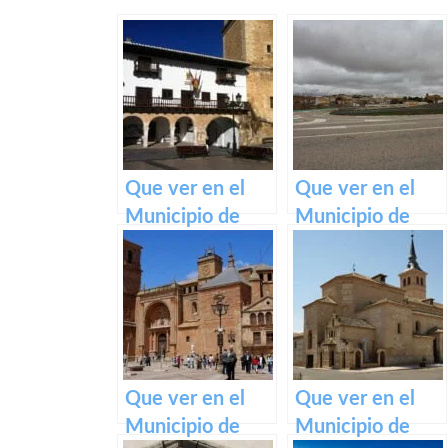
Que ver en el
Que ver en el
Municipio de
Municipio de
Tarazona de la
Pozorrubielos de
Mancha en
la Mancha en
Castilla La
Castilla La
Mancha
Mancha
Que ver en el
Que ver en el
Municipio de
Municipio de