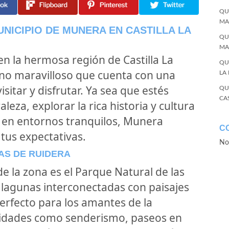
QU
MA
UNICIPIO DE MUNERA EN CASTILLA LA
QU
MA
n la hermosa región de Castilla La
QU
ino maravilloso que cuenta con una
LA
sitar y disfrutar. Ya sea que estés
QU
CA
eza, explorar la rica historia y cultura
e en entornos tranquilos, Munera
C
tus expectativas.
No
AS DE RUIDERA
de la zona es el Parque Natural de las
 lagunas interconectadas con paisajes
erfecto para los amantes de la
ividades como senderismo, paseos en