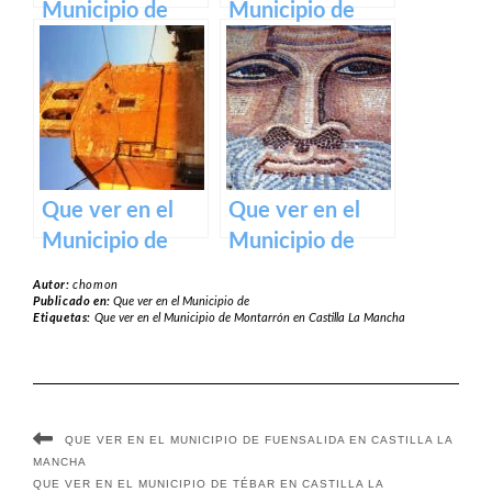
Municipio de
Municipio de
Tarancón en
Aldea en Cabo
Castilla La
en Castilla La
Mancha
Mancha
Que ver en el
Que ver en el
Municipio de
Municipio de
Cañada Juncosa
Carranque en
Autor:
chomon
en Castilla La
Castilla La
Publicado en:
Que ver en el Municipio de
Etiquetas:
Que ver en el Municipio de Montarrón en Castilla La Mancha
Mancha
Mancha
QUE VER EN EL MUNICIPIO DE FUENSALIDA EN CASTILLA LA
MANCHA
QUE VER EN EL MUNICIPIO DE TÉBAR EN CASTILLA LA