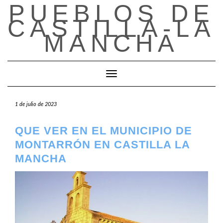
PUEBLOS DE
Saltar
al
CASTILLA-LA
contenido
MANCHA
Cambiar modo de navegación
1 de julio de 2023
QUE VER EN EL MUNICIPIO DE
MONTARRÓN EN CASTILLA LA
MANCHA