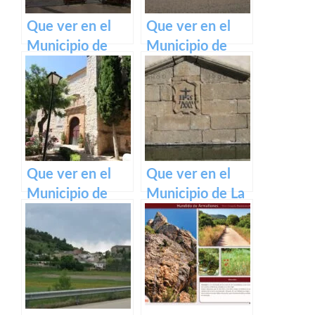
Que ver en el
Que ver en el
Municipio de
Municipio de
Tarazona de la
Pozorrubielos de
Mancha en
la Mancha en
Castilla La
Castilla La
Mancha
Mancha
Que ver en el
Que ver en el
Municipio de
Municipio de La
Quero en
Hinojosa en
Castilla La
Castilla La
Mancha
Mancha