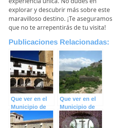
experiencia única. No dudes en
explorar y descubrir más sobre este
maravilloso destino. ¡Te aseguramos
que no te arrepentirás de tu visita!
Publicaciones Relacionadas:
Que ver en el
Que ver en el
Municipio de
Municipio de
Tarazona de la
Aldeanueva de
Mancha en
Guadalajara en