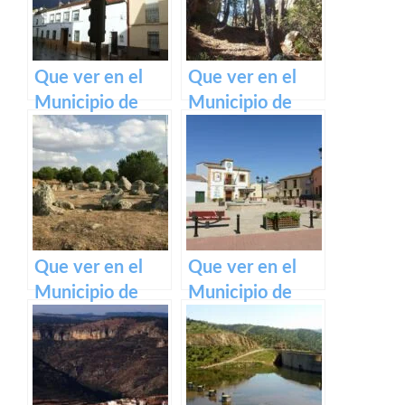
Mancha
Mancha
Que ver en el
Que ver en el
Municipio de
Municipio de
Fernán Caballero
Talayuelas en
en Castilla La
Castilla La
Mancha
Mancha
Que ver en el
Que ver en el
Municipio de
Municipio de
Totanés en
Alcolea de Tajo
Castilla La
en Castilla La
Mancha
Mancha