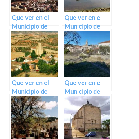
Que ver en el
Que ver en el
Municipio de
Municipio de
Salvacañete en
Hinojosas de
Castilla La
Calatrava en
Mancha
Castilla La
Mancha
Que ver en el
Que ver en el
Municipio de
Municipio de
Alarilla en
Escamilla en
Castilla La
Castilla La
Mancha
Mancha