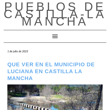
PUEBLOS DE
Saltar
al
CASTILLA-LA
contenido
MANCHA
Cambiar modo de navegación
1 de julio de 2023
QUE VER EN EL MUNICIPIO DE
LUCIANA EN CASTILLA LA
MANCHA