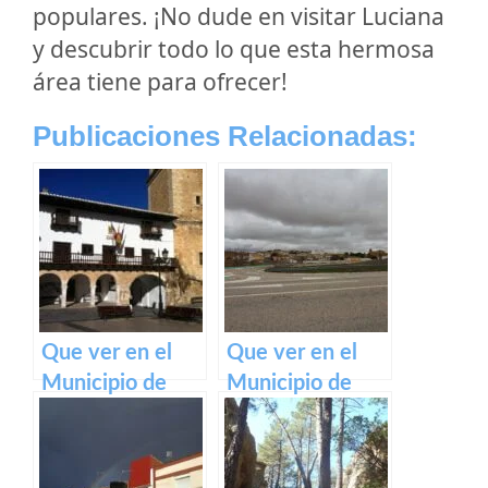
populares. ¡No dude en visitar Luciana
y descubrir todo lo que esta hermosa
área tiene para ofrecer!
Publicaciones Relacionadas:
Que ver en el
Que ver en el
Municipio de
Municipio de
Tarazona de la
Pozorrubielos de
Mancha en
la Mancha en
Castilla La
Castilla La