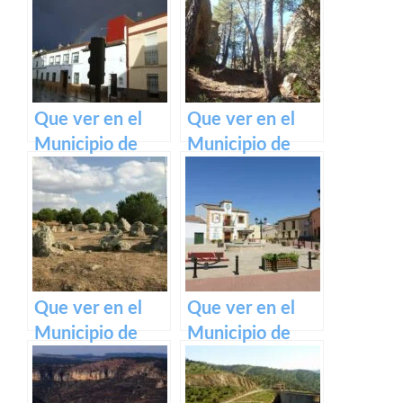
Mancha en
la Mancha en
Castilla La
Castilla La
Mancha
Mancha
Que ver en el
Que ver en el
Municipio de
Municipio de
Fernán Caballero
Talayuelas en
en Castilla La
Castilla La
Mancha
Mancha
Que ver en el
Que ver en el
Municipio de
Municipio de
Totanés en
Alcolea de Tajo
Castilla La
en Castilla La