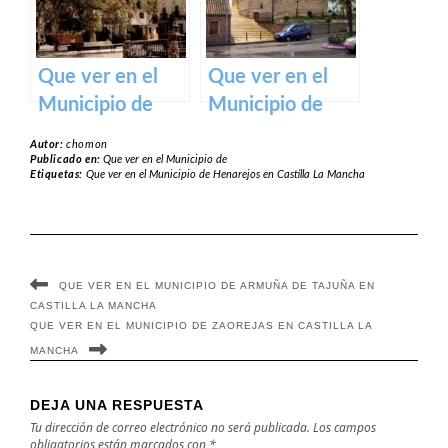
Que ver en el
Que ver en el
Municipio de
Municipio de
Pareja en
Huecas en
Autor:
chomon
Castilla La
Castilla La
Publicado en:
Que ver en el Municipio de
Etiquetas:
Que ver en el Municipio de Henarejos en Castilla La Mancha
Mancha
Mancha
QUE VER EN EL MUNICIPIO DE ARMUÑA DE TAJUÑA EN
CASTILLA LA MANCHA
QUE VER EN EL MUNICIPIO DE ZAOREJAS EN CASTILLA LA
MANCHA
DEJA UNA RESPUESTA
Tu dirección de correo electrónico no será publicada.
Los campos
obligatorios están marcados con
*