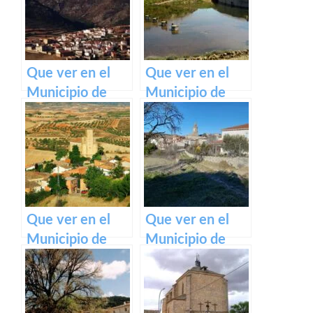
Mancha
Mancha
Que ver en el
Que ver en el
Municipio de
Municipio de
Salvacañete en
Hinojosas de
Castilla La
Calatrava en
Mancha
Castilla La
Mancha
Que ver en el
Que ver en el
Municipio de
Municipio de
Alarilla en
Escamilla en
Castilla La
Castilla La
Mancha
Mancha