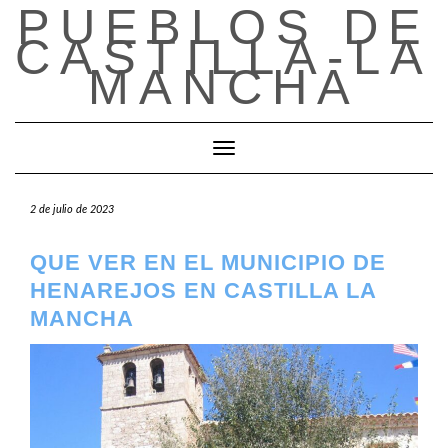
PUEBLOS DE
Saltar
al
CASTILLA-LA
contenido
MANCHA
Cambiar modo de navegación
2 de julio de 2023
QUE VER EN EL MUNICIPIO DE
HENAREJOS EN CASTILLA LA
MANCHA