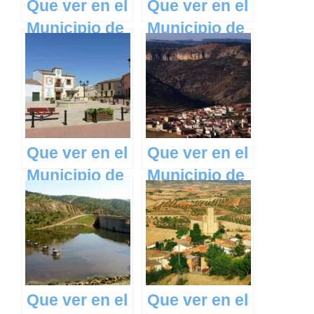
Que ver en el
Que ver en el
Municipio de
Municipio de
Talayuelas en
Totanés en
Castilla La
Castilla La
Mancha
Mancha
Que ver en el
Que ver en el
Municipio de
Municipio de
Alcolea de
Salvacañete
Tajo en
en Castilla La
Castilla La
Mancha
Mancha
Que ver en el
Que ver en el