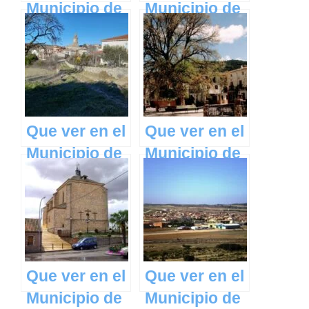
Municipio de
Municipio de
Hinojosas de
Alarilla en
Calatrava en
Castilla La
Castilla La
Mancha
Mancha
Que ver en el
Que ver en el
Municipio de
Municipio de
Escamilla en
Pareja en
Castilla La
Castilla La
Mancha
Mancha
Que ver en el
Que ver en el
Municipio de
Municipio de