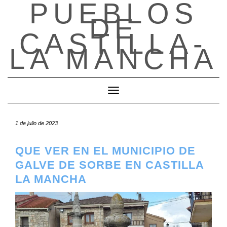
PUEBLOS
Saltar
DE
al
contenido
CASTILLA-
LA MANCHA
Cambiar modo de navegación
1 de julio de 2023
QUE VER EN EL MUNICIPIO DE
GALVE DE SORBE EN CASTILLA
LA MANCHA