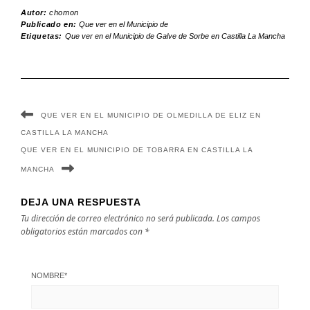
Huecas en
Pozo Cañada
Autor:
chomon
Publicado en:
Que ver en el Municipio de
Castilla La
en Castilla La
Etiquetas:
Que ver en el Municipio de Galve de Sorbe en Castilla La Mancha
Mancha
Mancha
QUE VER EN EL MUNICIPIO DE OLMEDILLA DE ELIZ EN
CASTILLA LA MANCHA
QUE VER EN EL MUNICIPIO DE TOBARRA EN CASTILLA LA
MANCHA
DEJA UNA RESPUESTA
Tu dirección de correo electrónico no será publicada.
Los campos
obligatorios están marcados con
*
NOMBRE
*