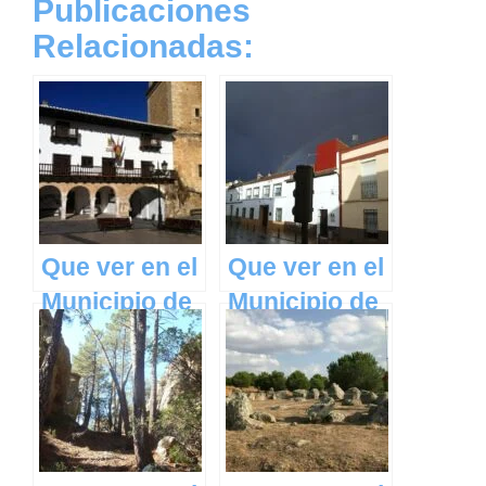
Publicaciones
Relacionadas:
Que ver en el
Que ver en el
Municipio de
Municipio de
Tarazona de
Fernán
la Mancha en
Caballero en
Castilla La
Castilla La
Mancha
Mancha