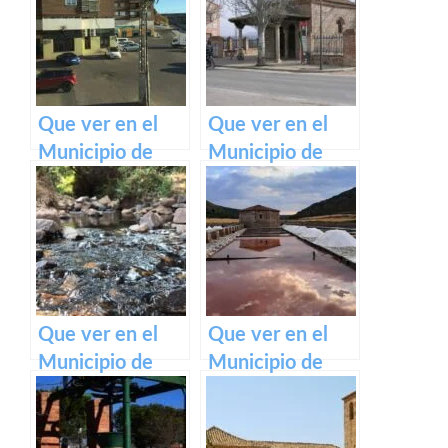
Castilla La
Castilla La
Mancha
Mancha
Que ver en el
Que ver en el
Municipio de
Municipio de
Olías del Rey en
Fontanar en
Castilla La
Castilla La
Mancha
Mancha
Que ver en el
Que ver en el
Municipio de
Municipio de
Valdemanco del
Saelices de la Sal
Esteras en
en Castilla La
Castilla La
Mancha