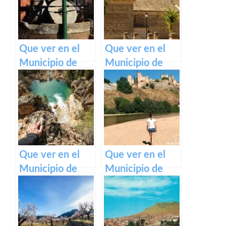
Mancha
Que ver en el
Que ver en el
Municipio de
Municipio de
Motilla del
Barchín del
Palancar en
Hoyo en Castilla
Castilla La
La Mancha
Mancha
Que ver en el
Que ver en el
Municipio de
Municipio de
Enguídanos en
Escalona en
Castilla La
Castilla La
Mancha
Mancha