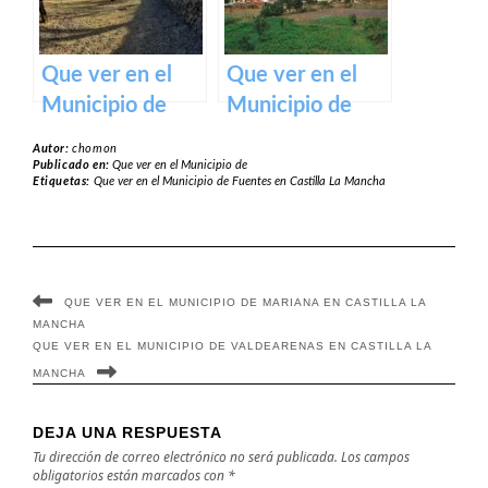
Que ver en el
Que ver en el
Municipio de
Municipio de
Almendros en
Fuente el Fresno
Autor:
chomon
Castilla La
en Castilla La
Publicado en:
Que ver en el Municipio de
Etiquetas:
Que ver en el Municipio de Fuentes en Castilla La Mancha
Mancha
Mancha
QUE VER EN EL MUNICIPIO DE MARIANA EN CASTILLA LA
MANCHA
QUE VER EN EL MUNICIPIO DE VALDEARENAS EN CASTILLA LA
MANCHA
DEJA UNA RESPUESTA
Tu dirección de correo electrónico no será publicada.
Los campos
obligatorios están marcados con
*