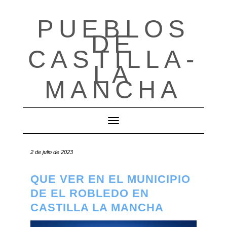
PUEBLOS
Saltar
al
DE
contenido
CASTILLA-
LA
MANCHA
Cambiar modo de navegación
2 de julio de 2023
QUE VER EN EL MUNICIPIO
DE EL ROBLEDO EN
CASTILLA LA MANCHA