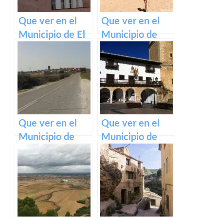
Que ver en el
Que ver en el
Municipio de El
Municipio de
Casar en Castilla
Escalona en
La Mancha
Castilla La
Mancha
Que ver en el
Que ver en el
Municipio de
Municipio de
Paredes de
Tarazona de la
Escalona en
Mancha en
Castilla La
Castilla La
Mancha
Mancha