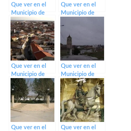
Que ver en el
Que ver en el
Municipio de
Municipio de
Rebollosa de
Letur en Castilla
Jadraque en
La Mancha
Castilla La
Mancha
Que ver en el
Que ver en el
Municipio de
Municipio de
Socuéllamos en
Cenizate en
Castilla La
Castilla La
Mancha
Mancha
Que ver en el
Que ver en el