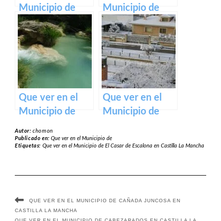
Municipio de
Municipio de
Navas de
Quintanar de la
Jorquera en
Orden en
Castilla La
Castilla La
Mancha
Mancha
Que ver en el
Que ver en el
Municipio de
Municipio de
Solera de
Alovera en
Autor:
chomon
Gabaldón en
Castilla La
Publicado en:
Que ver en el Municipio de
Etiquetas:
Que ver en el Municipio de El Casar de Escalona en Castilla La Mancha
Castilla La
Mancha
Mancha
QUE VER EN EL MUNICIPIO DE CAÑADA JUNCOSA EN
CASTILLA LA MANCHA
QUE VER EN EL MUNICIPIO DE CABEZARADOS EN CASTILLA LA