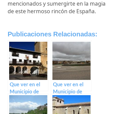
mencionados y sumergirte en la magia
de este hermoso rincón de España.
Publicaciones Relacionadas:
Que ver en el
Que ver en el
Municipio de
Municipio de
Tarazona de la
Pozorrubielos de
Mancha en
la Mancha en
Castilla La
Castilla La