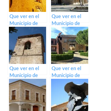
Que ver en el
Que ver en el
Municipio de
Municipio de
Aliaguilla en
Robledillo de
Castilla La
Mohernando en
Mancha
Castilla La
Mancha
Que ver en el
Que ver en el
Municipio de
Municipio de
Beamud en
Nambroca en
Castilla La
Castilla La
Mancha
Mancha