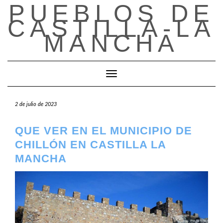
PUEBLOS DE
Saltar
al
CASTILLA-LA
contenido
MANCHA
Cambiar modo de navegación
2 de julio de 2023
QUE VER EN EL MUNICIPIO DE
CHILLÓN EN CASTILLA LA
MANCHA