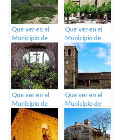
Mancha
Mancha
Que ver en el
Que ver en el
Municipio de
Municipio de
Aldeanueva de
Milmarcos en
Guadalajara en
Castilla La
Castilla La
Mancha
Mancha
Que ver en el
Que ver en el
Municipio de
Municipio de
Piedrabuena en
Campillo de
Castilla La
Ranas en Castilla
Mancha
La Mancha