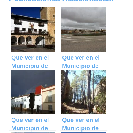
Que ver en el
Que ver en el
Municipio de
Municipio de
Tarazona de la
Pozorrubielos
Mancha en
de la Mancha
Castilla La
en Castilla La
Mancha
Mancha
Que ver en el
Que ver en el
Municipio de
Municipio de