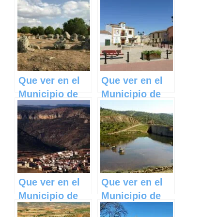
Fernán
Talayuelas en
Caballero en
Castilla La
Castilla La
Mancha
Mancha
Que ver en el
Que ver en el
Municipio de
Municipio de
Totanés en
Alcolea de Tajo
Castilla La
en Castilla La
Mancha
Mancha
Que ver en el
Que ver en el
Municipio de
Municipio de
Salvacañete en
Hinojosas de