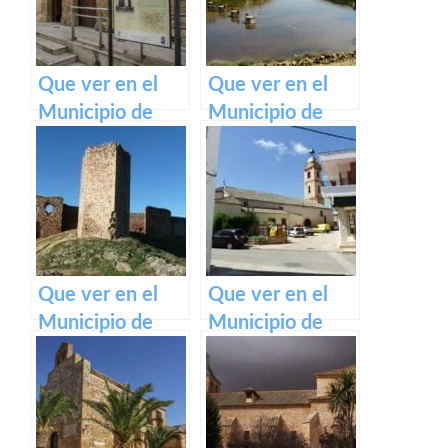
Que ver en el
Que ver en el
Municipio de
Municipio de
Argamasilla de
Hinojosas de
Alba en Castilla
Calatrava en
La Mancha
Castilla La
Mancha
Que ver en el
Que ver en el
Municipio de
Municipio de
Caracuel de
Corral de
Calatrava en
Calatrava en
Castilla La
Castilla La
Mancha
Mancha