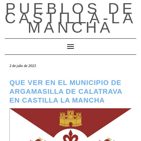
PUEBLOS DE
Saltar
al
CASTILLA-LA
contenido
MANCHA
Cambiar modo de navegación
2 de julio de 2023
QUE VER EN EL MUNICIPIO DE
ARGAMASILLA DE CALATRAVA
EN CASTILLA LA MANCHA