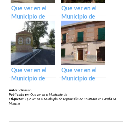
Que ver en el
Que ver en el
Municipio de
Municipio de
Ballesteros de
Pozuelo de
Calatrava en
Calatrava en
Castilla La
Castilla La
Mancha
Mancha
Que ver en el
Que ver en el
Municipio de
Municipio de
San Lorenzo de
Granátula de
Autor:
chomon
Calatrava en
Calatrava en
Publicado en:
Que ver en el Municipio de
Etiquetas:
Que ver en el Municipio de Argamasilla de Calatrava en Castilla La
Castilla La
Castilla La
Mancha
Mancha
Mancha