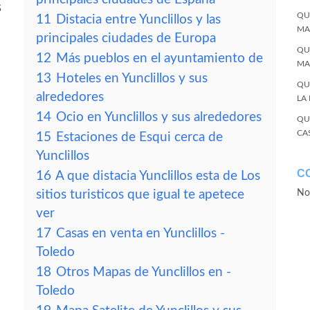
s
QU
11
Distacia entre Yunclillos y las
MA
principales ciudades de Europa
QU
12
Más pueblos en el ayuntamiento de
MA
13
Hoteles en Yunclillos y sus
QU
alrededores
LA
14
Ocio en Yunclillos y sus alrededores
QU
CA
15
Estaciones de Esqui cerca de
Yunclillos
C
16
A que distacia Yunclillos esta de Los
sitios turisticos que igual te apetece
No
ver
17
Casas en venta en Yunclillos -
Toledo
18
Otros Mapas de Yunclillos en -
Toledo