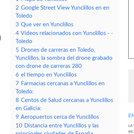
2
Google Street View Yunclillos en en
Toledo
3
Que ver en Yunclillos
4
Vídeos relacionados con Yunclillos - -
l
Toledo
5
Drones de carreras en Toledo,
Yunclillos, la sombra del drone grabado
con drone de carreras 280
6
el tiempo en Yunclillos
7
Farmacias cercanas a Yunclillos en
Toledo:
8
Centos de Salud cercanas a Yunclillos
en Galicia:
E
9
Aeropuertos cerca de Yunclillos
10
Distancia entre Yunclillos y las
LA
BI
principales ciudades de España