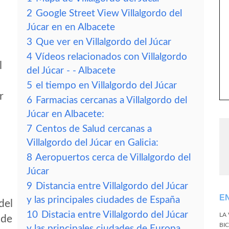
2
Google Street View Villalgordo del
Júcar en en Albacete
3
Que ver en Villalgordo del Júcar
4
Vídeos relacionados con Villalgordo
l
del Júcar - - Albacete
5
el tiempo en Villalgordo del Júcar
r
6
Farmacias cercanas a Villalgordo del
Júcar en Albacete:
7
Centos de Salud cercanas a
Villalgordo del Júcar en Galicia:
8
Aeropuertos cerca de Villalgordo del
Júcar
9
Distancia entre Villalgordo del Júcar
E
y las principales ciudades de España
del
10
Distacia entre Villalgordo del Júcar
LA
 de
BI
y las principales ciudades de Europa