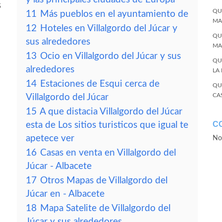
s
QU
11
Más pueblos en el ayuntamiento de
MA
12
Hoteles en Villalgordo del Júcar y
QU
sus alrededores
MA
13
Ocio en Villalgordo del Júcar y sus
QU
alrededores
LA
14
Estaciones de Esqui cerca de
QU
CA
Villalgordo del Júcar
15
A que distacia Villalgordo del Júcar
C
esta de Los sitios turisticos que igual te
apetece ver
No
16
Casas en venta en Villalgordo del
Júcar - Albacete
17
Otros Mapas de Villalgordo del
Júcar en - Albacete
18
Mapa Satelite de Villalgordo del
Júcar y sus alrededores