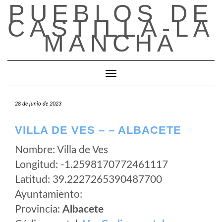
PUEBLOS DE
Saltar
al
CASTILLA-LA
contenido
MANCHA
Cambiar modo de navegación
28 de junio de 2023
VILLA DE VES – – ALBACETE
Nombre: Villa de Ves
Longitud: -1.2598170772461117
Latitud: 39.2227265390487700
Ayuntamiento:
Provincia:
Albacete