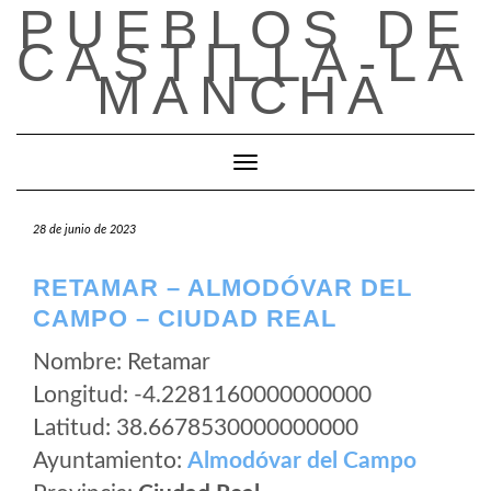
PUEBLOS DE
Saltar
al
CASTILLA-LA
contenido
MANCHA
Cambiar modo de navegación
28 de junio de 2023
RETAMAR – ALMODÓVAR DEL
CAMPO – CIUDAD REAL
Nombre: Retamar
Longitud: -4.2281160000000000
Latitud: 38.6678530000000000
Ayuntamiento:
Almodóvar del Campo