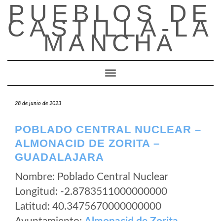
PUEBLOS DE
Saltar
al
CASTILLA-LA
contenido
MANCHA
Cambiar modo de navegación
28 de junio de 2023
POBLADO CENTRAL NUCLEAR –
ALMONACID DE ZORITA –
GUADALAJARA
Nombre: Poblado Central Nuclear
Longitud: -2.8783511000000000
Latitud: 40.3475670000000000