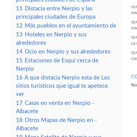
QU
11
Distacia entre Nerpio y las
MA
principales ciudades de Europa
QU
12
Más pueblos en el ayuntamiento de
MA
13
Hoteles en Nerpio y sus
QU
alrededores
LA
14
Ocio en Nerpio y sus alrededores
QU
CA
15
Estaciones de Esqui cerca de
Nerpio
C
16
A que distacia Nerpio esta de Los
sitios turisticos que igual te apetece
No
ver
17
Casas en venta en Nerpio -
Albacete
18
Otros Mapas de Nerpio en -
Albacete