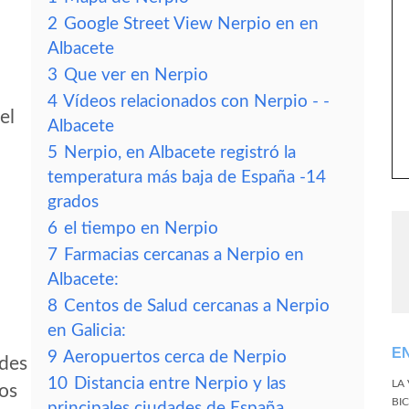
2
Google Street View Nerpio en en
Albacete
3
Que ver en Nerpio
4
Vídeos relacionados con Nerpio - -
el
Albacete
5
Nerpio, en Albacete registró la
temperatura más baja de España -14
grados
6
el tiempo en Nerpio
7
Farmacias cercanas a Nerpio en
Albacete:
8
Centos de Salud cercanas a Nerpio
en Galicia:
E
9
Aeropuertos cerca de Nerpio
edes
10
Distancia entre Nerpio y las
LA
tos
BI
principales ciudades de España