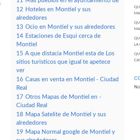
11
Más pueblos en el ayuntamiento de
s
QU
12
Hoteles en Montiel y sus
MA
alrededores
QU
13
Ocio en Montiel y sus alrededores
MA
14
Estaciones de Esqui cerca de
QU
Montiel
LA
15
A que distacia Montiel esta de Los
QU
CA
sitios turisticos que igual te apetece
ver
C
16
Casas en venta en Montiel - Ciudad
Real
No
17
Otros Mapas de Montiel en -
Ciudad Real
18
Mapa Satelite de Montiel y sus
alrededores
19
Mapa Normal google de Montiel y