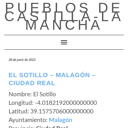
PUEBLOS DE
Saltar
al
CASTILLA-LA
contenido
MANCHA
Cambiar modo de navegación
28 de junio de 2023
EL SOTILLO – MALAGÓN –
CIUDAD REAL
Nombre: El Sotillo
Longitud: -4.0182192000000000
Latitud: 39.1575706000000000
Ayuntamiento:
Malagón