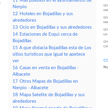
11
Más pueblos en el ayuntamiento de
s
QU
Nerpio
MA
12
Hoteles en Bojadillas y sus
QU
alrededores
MA
13
Ocio en Bojadillas y sus alrededores
QU
14
Estaciones de Esqui cerca de
LA
Bojadillas
QU
CA
15
A que distacia Bojadillas esta de Los
sitios turisticos que igual te apetece
C
ver
16
Casas en venta en Bojadillas -
No
Albacete
17
Otros Mapas de Bojadillas en
Nerpio - Albacete
18
Mapa Satelite de Bojadillas y sus
alrededores