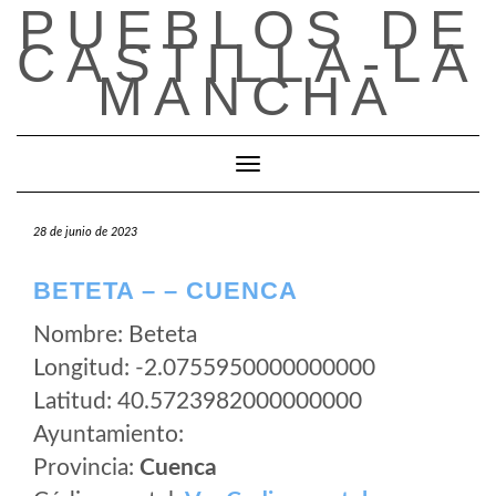
PUEBLOS DE
Saltar
al
CASTILLA-LA
contenido
MANCHA
Cambiar modo de navegación
28 de junio de 2023
BETETA – – CUENCA
Nombre: Beteta
Longitud: -2.0755950000000000
Latitud: 40.5723982000000000
Ayuntamiento:
Provincia:
Cuenca