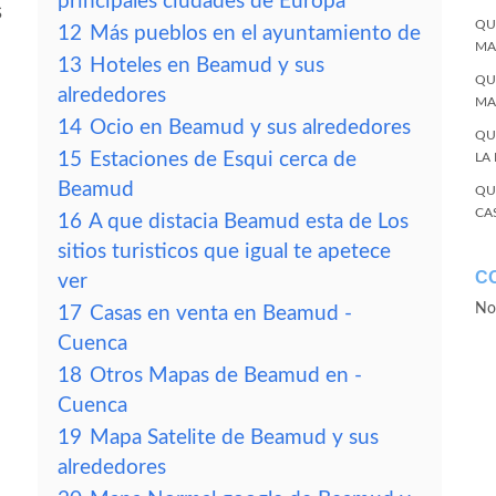
principales ciudades de Europa
s
QU
12
Más pueblos en el ayuntamiento de
MA
13
Hoteles en Beamud y sus
QU
alrededores
MA
14
Ocio en Beamud y sus alrededores
QU
15
Estaciones de Esqui cerca de
LA
Beamud
QU
CA
16
A que distacia Beamud esta de Los
sitios turisticos que igual te apetece
C
ver
No
17
Casas en venta en Beamud -
Cuenca
18
Otros Mapas de Beamud en -
Cuenca
19
Mapa Satelite de Beamud y sus
alrededores