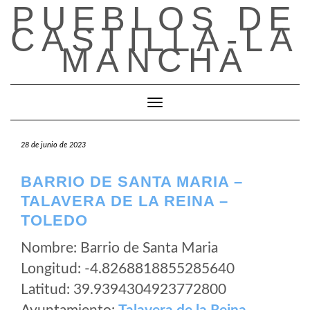
PUEBLOS DE
Saltar
al
CASTILLA-LA
contenido
MANCHA
Cambiar modo de navegación
28 de junio de 2023
BARRIO DE SANTA MARIA –
TALAVERA DE LA REINA –
TOLEDO
Nombre: Barrio de Santa Maria
Longitud: -4.8268818855285640
Latitud: 39.9394304923772800