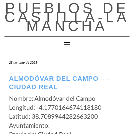
PUEBLOS DE
Saltar
al
CASTILLA-LA
contenido
MANCHA
Cambiar modo de navegación
28 de junio de 2023
ALMODÓVAR DEL CAMPO – –
CIUDAD REAL
Nombre: Almodóvar del Campo
Longitud: -4.1770164674118180
Latitud: 38.7089944282663200
Ayuntamiento: