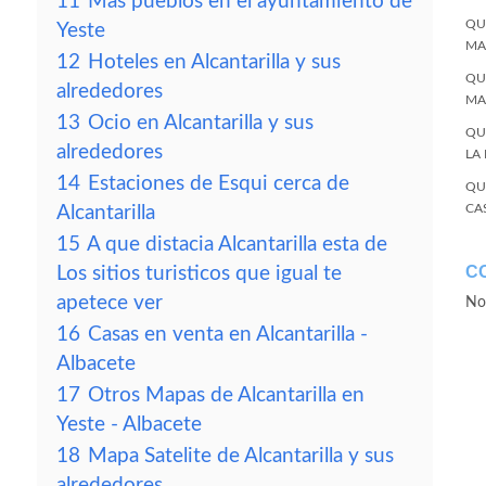
11
Más pueblos en el ayuntamiento de
QU
Yeste
MA
12
Hoteles en Alcantarilla y sus
QU
alrededores
MA
13
Ocio en Alcantarilla y sus
QU
alrededores
LA
14
Estaciones de Esqui cerca de
QU
CA
Alcantarilla
15
A que distacia Alcantarilla esta de
C
Los sitios turisticos que igual te
apetece ver
No
16
Casas en venta en Alcantarilla -
Albacete
17
Otros Mapas de Alcantarilla en
Yeste - Albacete
18
Mapa Satelite de Alcantarilla y sus
alrededores