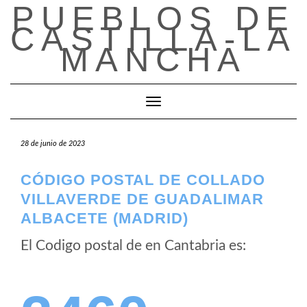
PUEBLOS DE
Saltar
al
CASTILLA-LA
contenido
MANCHA
Cambiar modo de navegación
28 de junio de 2023
CÓDIGO POSTAL DE COLLADO
VILLAVERDE DE GUADALIMAR
ALBACETE (MADRID)
El Codigo postal de
en Cantabria es: