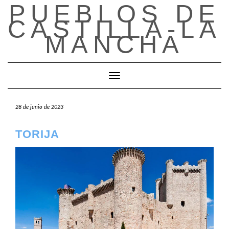
PUEBLOS DE
Saltar
al
CASTILLA-LA
contenido
MANCHA
Cambiar modo de navegación
28 de junio de 2023
TORIJA