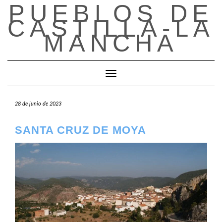
PUEBLOS DE
Saltar
al
CASTILLA-LA
contenido
MANCHA
Cambiar modo de navegación
28 de junio de 2023
SANTA CRUZ DE MOYA