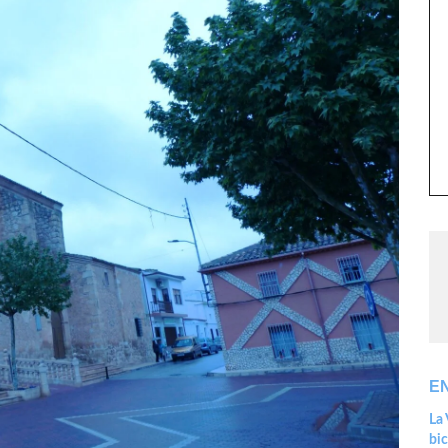
E
La 
bic