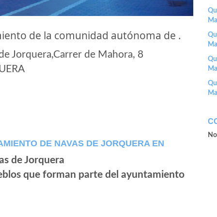
Que
Ma
miento de la comunidad autónoma de .
Que
Ma
e Jorquera,Carrer de Mahora, 8
Que
QUERA
Ma
Que
Ma
C
No
AMIENTO DE NAVAS DE JORQUERA EN
ueblos que forman parte del ayuntamiento