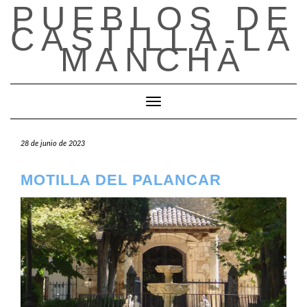
PUEBLOS DE
Saltar
al
CASTILLA-LA
contenido
MANCHA
Cambiar modo de navegación
28 de junio de 2023
MOTILLA DEL PALANCAR