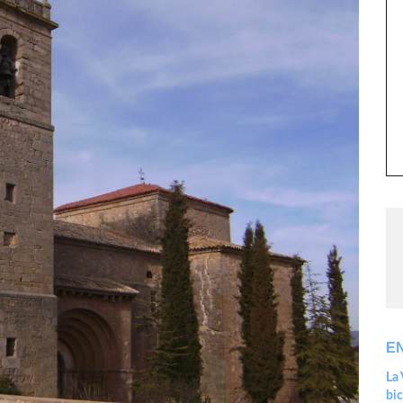
E
La 
bic