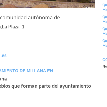
Que
Ma
a comunidad autónoma de .
Que
Ma
La Plaza, 1
Que
Ma
Que
Ma
.es
C
No
AMIENTO DE MILLANA EN
ueblos que forman parte del ayuntamiento