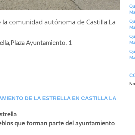
Que
Ma
e la comunidad autónoma de Castilla La
Que
Ma
Que
lla,Plaza Ayuntamiento, 1
Ma
Que
Ma
C
No
MIENTO DE LA ESTRELLA EN CASTILLA LA
ueblos que forman parte del ayuntamiento