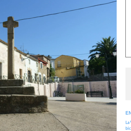
E
La 
bic