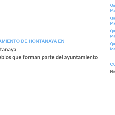
Que
Ma
Que
Ma
Que
Ma
AMIENTO DE HONTANAYA EN
Que
Ma
ueblos que forman parte del ayuntamiento
C
No