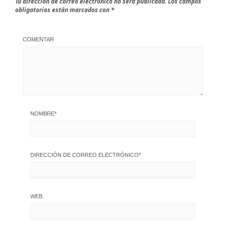
Tu dirección de correo electrónico no será publicada.
Los campos
obligatorios están marcados con
*
COMENTAR
NOMBRE
*
DIRECCIÓN DE CORREO ELECTRÓNICO
*
WEB