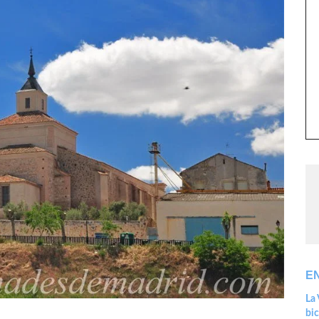
E
La 
bic