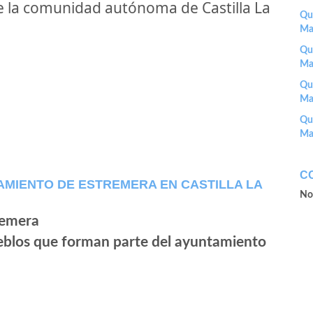
 la comunidad autónoma de Castilla La
Que
Ma
Que
Ma
Que
Ma
Que
Ma
C
MIENTO DE ESTREMERA EN CASTILLA LA
No
ueblos que forman parte del ayuntamiento