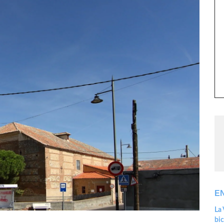
E
La 
bic