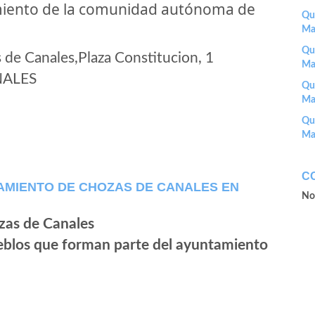
miento de la comunidad autónoma de
Que
Ma
Que
de Canales,Plaza Constitucion, 1
Ma
NALES
Que
Ma
Que
Ma
C
AMIENTO DE CHOZAS DE CANALES EN
No
ueblos que forman parte del ayuntamiento