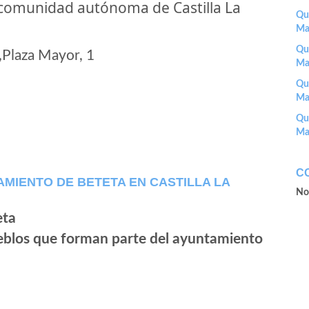
 comunidad autónoma de Castilla La
Que
Ma
Que
Plaza Mayor, 1
Ma
Que
Ma
Que
Ma
C
MIENTO DE BETETA EN CASTILLA LA
No
ueblos que forman parte del ayuntamiento