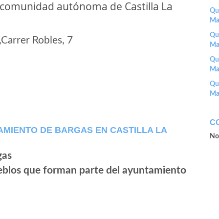
 comunidad autónoma de Castilla La
Que
Ma
Que
Carrer Robles, 7
Ma
Que
Ma
Que
Ma
C
MIENTO DE BARGAS EN CASTILLA LA
No
ueblos que forman parte del ayuntamiento