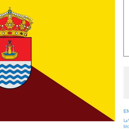
E
La 
bic